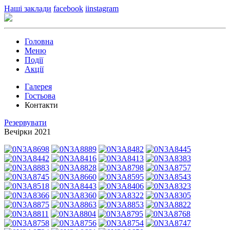
Наші заклади
facebook
iinstagram
Головна
Меню
Події
Акції
Гaлерея
Гостьова
Контакти
Резервувати
Вечірки 2021