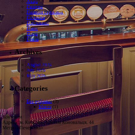
Акції
Галерея
Главная страница
Гостьова
Настоянки
Пиво
Події
Гриль
Archives
August 2026
July 2026
May 2026
Categories
Без рубрики
(3)
Меню
(1)
Контакти
Адреса: м. Київ, вул. Євгена Коновальця, 44
Метро «Печерська»