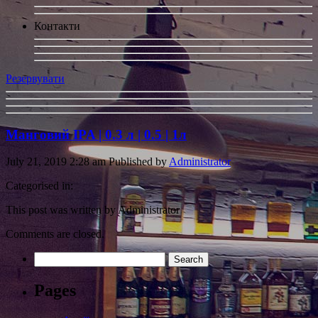
Контакти
Резервувати
Манговий IPA | 0.3 л | 0.5 | 1л
July 21, 2019 2:28 am
Published by
Administrator
Categorised in:
This post was written by Administrator
Comments are closed.
Search
for:
Pages