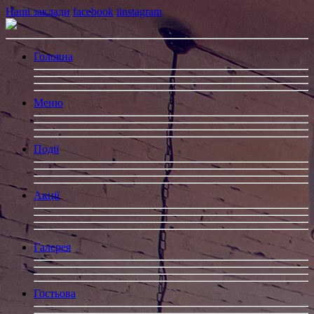
Наші заклади
facebook
iinstagram
Головна
Меню
Події
Акції
Гaлерея
Гостьова